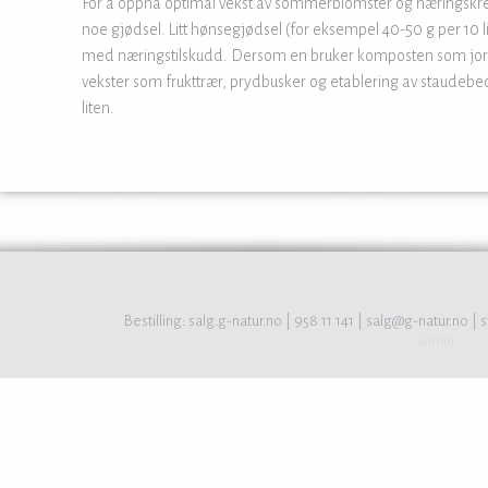
For å oppnå optimal vekst av sommerblomster og næringskre
noe gjødsel. Litt hønsegjødsel (for eksempel 40-50 g per 10 li
med næringstilskudd. Dersom en bruker komposten som jordf
vekster som frukttrær, prydbusker og etablering av staudebed,
liten.
Bestilling:
salg.g-natur.no
| 958 11 141 |
salg@g-natur.no
|
s
admin